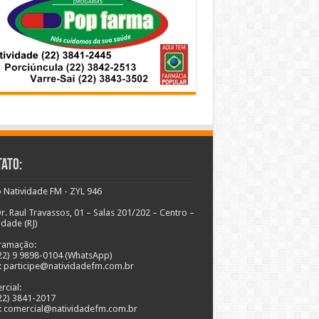
ato:
 Natividade FM - ZYL 946
r. Raul Travassos, 01 – Salas 201/202 – Centro –
idade (RJ)
ramação:
(22) 9 9898-0104 (WhatsApp)
: participe@natividadefm.com.br
cial:
(22) 3841-2017
: comercial@natividadefm.com.br