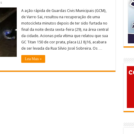
em
os
GCMs
de
A ação rápida de Guardas Civis Municipais (GCM),
Varre-
de Varre-Sai, resultou na recuperação de uma
Sai
recuperam
motocicleta minutos depois de ter sido furtada no
moto
final da noite desta sexta-feira (29), na área central
minutos
depois
da cidade. Acionas pela vítima que relatou que sua
do
furto
GC Titan 150 de cor prata, placa LLI 8J16, acabara
e
de ser levada da Rua Silvio José Sobreira. Os …
prendem
suspeitos
Leia Mais »