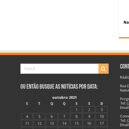
Cont
Rádio
Ou Então Busque as Notícias Por Data:
Rua D
Nativ
outubro 2021
Prog
Tel: 
S
T
Q
Q
S
S
D
Email
1
2
3
Comer
4
5
6
7
8
9
10
Tel: 
11
12
13
14
15
16
17
Email