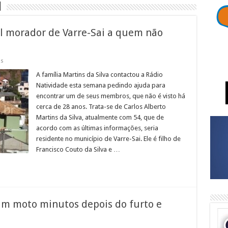
1
el morador de Varre-Sai a quem não
em
os
Família
procura
A família Martins da Silva contactou a Rádio
por
Natividade esta semana pedindo ajuda para
possível
morador
encontrar um de seus membros, que não é visto há
de
cerca de 28 anos. Trata-se de Carlos Alberto
Varre-
Sai
Martins da Silva, atualmente com 54, que de
a
quem
acordo com as últimas informações, seria
não
residente no município de Varre-Sai. Ele é filho de
veem
há
Francisco Couto da Silva e …
28
anos
am moto minutos depois do furto e