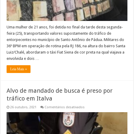
de
bebê
Uma mulher de 21 anos, foi detida no final da tarde desta segunda-
feira (25), transportando valores supostamente do tráfico de
entorpecentes no município de Santo Antônio de Pádua. Militares do
36º BPM em operação de rotina pela RJ 186, na altura do bairro Santa
Luiz/Chalé, abordaram o táxi Fiat Siena de cor preta na qual viajava a
envolvida e dois …
Leia Mais »
Alvo de mandado de busca é preso por
tráfico em Italva
em
26 outubro, 2021
Comentários desativados
Alvo
de
mandado
de
busca
é