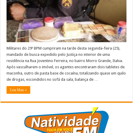
preso
por
tráfico
em
Italva
Militares do 29º BPM cumpriram na tarde desta segunda-feira (25),
mandado de busca expedido pelo Justiça no interior de uma
residência na Rua Joventino Ferreira, no bairro Morro Grande, Italva.
Após vasculharem o imóvel, os agentes encontraram dois tabletes de
maconha, outro de pasta base de cocaína, totalizando quase um quilo
de drogas, escondidos no sofá da sala, balança de …
Leia Mais »