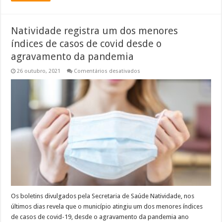
Natividade registra um dos menores
índices de casos de covid desde o
agravamento da pandemia
em
26 outubro, 2021
Comentários desativados
Natividade
registra
um
dos
menores
índices
de
casos
de
covid
desde
o
agravamento
da
pandemia
Os boletins divulgados pela Secretaria de Saúde Natividade, nos
últimos dias revela que o município atingiu um dos menores índices
de casos de covid-19, desde o agravamento da pandemia ano