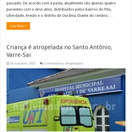
passado. De acordo com a pasta, atualmente são apenas quatro
pacientes com o vírus ativo, distribuídos pelos bairros do Pito,
Liberdade, Areião e o distrito de Ourânia. Diante do cenário, …
Leia Mais »
Criança é atropelada no Santo Antônio,
Varre-Sai
em
26 outubro, 2021
Comentários desativados
Criança
é
atropelada
no
Santo
Antônio,
Varre-
Sai