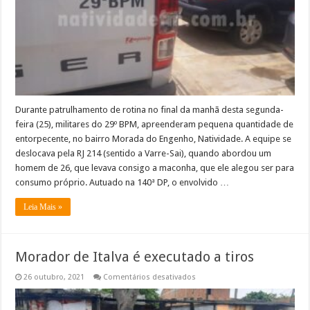
Durante patrulhamento de rotina no final da manhã desta segunda-
feira (25), militares do 29º BPM, apreenderam pequena quantidade de
entorpecente, no bairro Morada do Engenho, Natividade. A equipe se
deslocava pela RJ 214 (sentido a Varre-Sai), quando abordou um
homem de 26, que levava consigo a maconha, que ele alegou ser para
consumo próprio. Autuado na 140ª DP, o envolvido …
Leia Mais »
Morador de Italva é executado a tiros
em
26 outubro, 2021
Comentários desativados
Morador
de
Italva