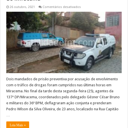
em
26 outubro, 2021
Comentários desativados
Dois
presos
após
ação
conjunta
da
polícia
de
Miracema
Dois mandados de prisão preventiva por acusação de envolvimento
com o tráfico de drogas foram cumpridos nas últimas horas em
Miracema. No final da tarde desta segunda-feira (25), agentes da
137ª DP/Miracema, coordenados pelo delegado Gésner César Bruno
e militares do 36º BPM, deflagraram ação conjunta e prenderam
Pedro Wilson da Silva Oliveira, de 23 anos, localizado na Rua Capitão
…
Leia Mais »