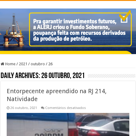
Home
/
2021
/
outubro
/
26
Daily Archives:
26 outubro, 2021
Entorpecente apreendido na RJ 214,
Natividade
em
26 outubro, 2021
Comentários desativados
Entorpecente
apreendido
na
RJ
214,
Natividade