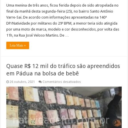
Uma menina de três anos, ficou ferida depois de sido atropelada no
final da manhã desta segunda-feira (25), no bairro Santo Antônio
Varre-Sai. De acordo com informações apresentadas na 140ª
DP/Natividade por militares do 29º BPM, a menor teria sido atingida
por uma moto de marca, modelo e cor desconhecidos, por volta das
11h, na Rua José Veloso Martins. De …
Leia Mais »
Quase R$ 12 mil do tráfico são apreendidos
em Pádua na bolsa de bebê
em
26 outubro, 2021
Comentários desativados
Quase
R$
12
mil
do
tráfico
são
apreendidos
em
Pádua
na
bolsa