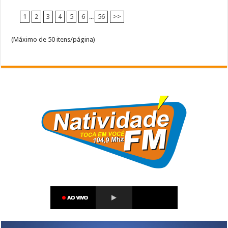
1
2
3
4
5
6
...
56
>>
(Máximo de 50 itens/página)