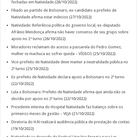
fechadas em Natividade
(28/10/2022)
Filiado ao partido de Bolsonaro, ex-candidato a prefeito de
Natividade afirma estar indeciso
(27/10/2022)
Natividade: Referência política do governo local, ex-deputado
Afrânio Mendonça afirma não haver consenso de seu grupo sobre
apoio no 2ª turno
(26/10/2022)
Moradores reclamam do acesso a passarela do Pedro Gomes;
mulher se machuca ao sofrer queda – VÍDEOS
(25/10/2022)
Vice-prefeito de Natividade deve manter a neutralidade pública no
2º turno
(25/10/2022)
Ex-prefeito de Natividade declara apoio a Bolsonaro no 2º turno
(22/10/2022)
Lula x Bolsonaro: Prefeito de Natividade afirma que ainda não se
decidiu por apoio no 2º turno
(22/10/2022)
Presidente interina do Hospital Natividade faz balanço sobre os
primeiros meses de gestão – VEJA
(21/10/2022)
Diretoria do H.N realizará audiência pública de prestação de contas
(19/10/2022)
Natividade se despede do Festival Literário Energia para Ler