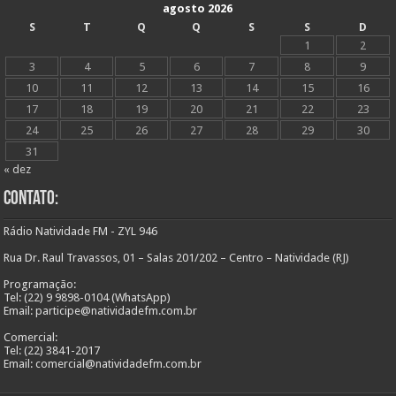
agosto 2026
S
T
Q
Q
S
S
D
1
2
3
4
5
6
7
8
9
10
11
12
13
14
15
16
17
18
19
20
21
22
23
24
25
26
27
28
29
30
31
« dez
Contato:
Rádio Natividade FM - ZYL 946
Rua Dr. Raul Travassos, 01 – Salas 201/202 – Centro – Natividade (RJ)
Programação:
Tel: (22) 9 9898-0104 (WhatsApp)
Email: participe@natividadefm.com.br
Comercial:
Tel: (22) 3841-2017
Email: comercial@natividadefm.com.br