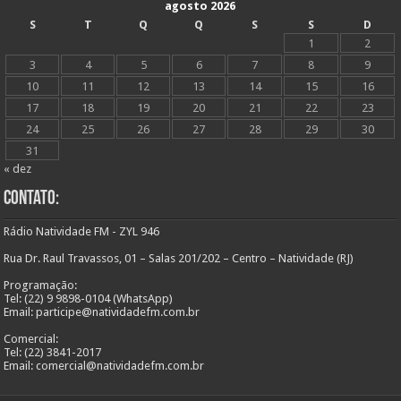
agosto 2026
S
T
Q
Q
S
S
D
1
2
3
4
5
6
7
8
9
10
11
12
13
14
15
16
17
18
19
20
21
22
23
24
25
26
27
28
29
30
31
« dez
Contato:
Rádio Natividade FM - ZYL 946
Rua Dr. Raul Travassos, 01 – Salas 201/202 – Centro – Natividade (RJ)
Programação:
Tel: (22) 9 9898-0104 (WhatsApp)
Email: participe@natividadefm.com.br
Comercial:
Tel: (22) 3841-2017
Email: comercial@natividadefm.com.br