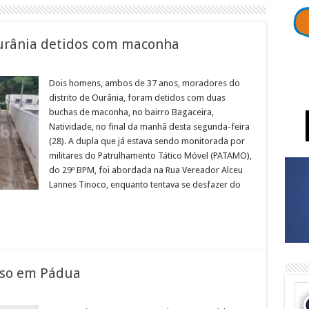
Ourânia detidos com maconha
em
oradores
do
Dois homens, ambos de 37 anos, moradores do
istrito
distrito de Ourânia, foram detidos com duas
e
urânia
buchas de maconha, no bairro Bagaceira,
etidos
Natividade, no final da manhã desta segunda-feira
com
maconha
(28). A dupla que já estava sendo monitorada por
militares do Patrulhamento Tático Móvel (PATAMO),
do 29º BPM, foi abordada na Rua Vereador Alceu
Lannes Tinoco, enquanto tentava se desfazer do
eso em Pádua
em
cusado