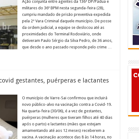
e
Ação conjunta entre agentes da 136ª DP/Pádua e
omicídio
militares do 36º BPM nesta segunda-feira (28),
reso
cumpriu mandado de prisão preventiva expedida
em
pela 2ª Vara Criminal daquele município. De posse
ádua
da ordem judicial, a equipe se deslocou até as
proximidades do Terminal Rodoviário, onde
detiveram Paulo Sérgio da Silva Pedro, de 36 anos,
que desde o ano passado responde pelo crime …
 covid gestantes, puérperas e lactantes
em
arre-
ai
O município de Varre-Sai confirmou que incluirá
acinará
novo público-alvo na vacinação contra a Covid-19.
ontra
o
Na quarta-feira (30/06), é a vez de gestantes,
ovid
puérperas (mulheres que tiveram filhos até 40 dias
estantes,
uérperas
após o parto) e lactantes (mães que estejam
actantes
amamentando até aos 12 meses) receberem a
vacina. A vacinação acontece das 8 às 14 horas, no