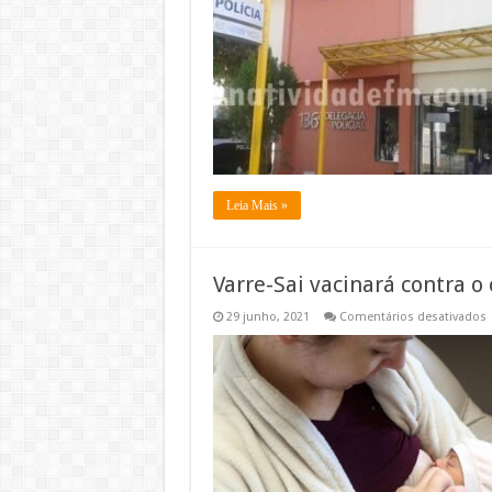
d
h
é
p
P
Leia Mais »
Varre-Sai vacinará contra o
29 junho, 2021
Comentários desativados
V
S
v
c
c
g
p
e
l