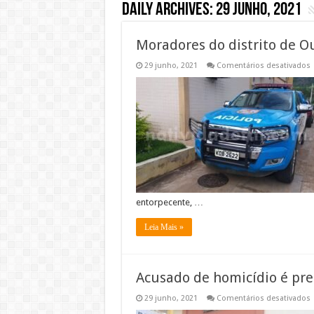
Daily Archives:
29 junho, 2021
Moradores do distrito de 
29 junho, 2021
Comentários desativados
M
d
d
O
d
entorpecente, …
Leia Mais »
Acusado de homicídio é pr
29 junho, 2021
Comentários desativados
A