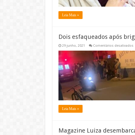
Leia Mais »
Dois esfaqueados após bri
29 junho, 2021
Comentários desativados
D
e
a
b
I
Leia Mais »
Magazine Luiza desembarca