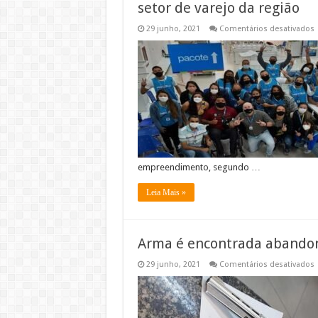
setor de varejo da região
29 junho, 2021
Comentários desativados
M
L
d
I
a
s
d
v
d
r
empreendimento, segundo …
Leia Mais »
Arma é encontrada abando
29 junho, 2021
Comentários desativados
é
e