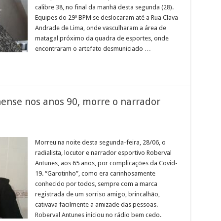
Bom
calibre 38, no final da manhã desta segunda (28).
esus
do
Equipes do 29º BPM se deslocaram até a Rua Clava
tabapoana
Andrade de Lima, onde vasculharam a área de
matagal próximo da quadra de esportes, onde
encontraram o artefato desmuniciado …
ense nos anos 90, morre o narrador
em
estaque
do
Morreu na noite desta segunda-feira, 28/06, o
ádio
radialista, locutor e narrador esportivo Roberval
taperunense
nos
Antunes, aos 65 anos, por complicações da Covid-
nos
19. “Garotinho”, como era carinhosamente
0,
orre
conhecido por todos, sempre com a marca
o
arrador
registrada de um sorriso amigo, brincalhão,
sportivo
cativava facilmente a amizade das pessoas.
oberval
ntunes
Roberval Antunes iniciou no rádio bem cedo.