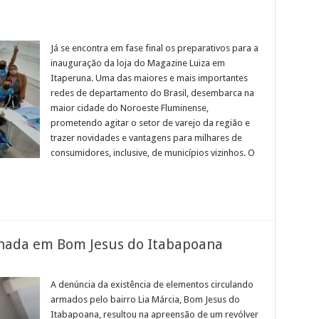
em
agazine
uiza
Já se encontra em fase final os preparativos para a
esembarca
inauguração da loja do Magazine Luiza em
em
taperuna
Itaperuna. Uma das maiores e mais importantes
prometendo
redes de departamento do Brasil, desembarca na
gitar
o
maior cidade do Noroeste Fluminense,
etor
e
prometendo agitar o setor de varejo da região e
arejo
trazer novidades e vantagens para milhares de
a
egião
consumidores, inclusive, de municípios vizinhos. O
nada em Bom Jesus do Itabapoana
em
Arma
A denúncia da existência de elementos circulando
ncontrada
armados pelo bairro Lia Márcia, Bom Jesus do
abandonada
em
Itabapoana, resultou na apreensão de um revólver