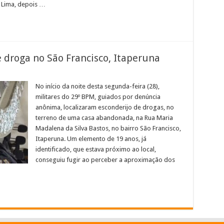
 Lima, depois …
 droga no São Francisco, Itaperuna
em
PM
escobre
No início da noite desta segunda-feira (28),
sconderijo
militares do 29º BPM, guiados por denúncia
e
roga
anônima, localizaram esconderijo de drogas, no
no
terreno de uma casa abandonada, na Rua Maria
ão
rancisco,
Madalena da Silva Bastos, no bairro São Francisco,
taperuna
Itaperuna. Um elemento de 19 anos, já
identificado, que estava próximo ao local,
conseguiu fugir ao perceber a aproximação dos