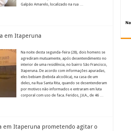
Galpão Amarelo, localizado na rua …
ga em Itaperuna
em
ois
sfaqueados
Na noite desta segunda-feira (28), dois homens se
pós
agrediram mutuamente, após desentendimento no
riga
em
interior de uma residência, no bairro São Francisco,
taperuna
Itaperuna. De acordo com informações apuradas,
eles bebiam (bebida alcoólica), na casa de um
deles, na Rua Santa Rita, quando se desentenderam
por motivos não informados e entraram em luta
corporal com uso de faca. Feridos, J.V.A., de 46 …
 em Itaperuna prometendo agitar o