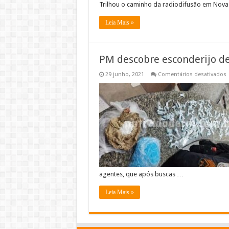
Trilhou o caminho da radiodifusão em Nova
Leia Mais »
PM descobre esconderijo de
29 junho, 2021
Comentários desativados
d
e
d
d
S
F
I
agentes, que após buscas …
Leia Mais »