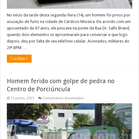
No início da tarde desta segunda-feira (14), um homem foi preso por
acusação de furto na cidade de Cardoso Moreira. De acordo com um
aposentado de 67 anos, ele pescava na ponte da Rua Dr. Sallo Brand,
quando dois elementos se aproximaram para conversar e que logo
depois, deu por falta de seu telefone celular. Acionados, militares do
29º BPM …
Leia Mais »
Homem ferido com golpe de pedra no
Centro de Porciúncula
em
15 junho, 2021
Comentários desativados
Homem
ferido
com
golpe
de
pedra
no
Centro
de
Porciúncula