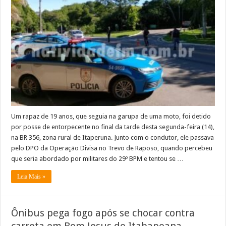
de
moto
tenta
se
livrar
de
sacolés
de
cocaína
no
Trevo
de
Raposo
Um rapaz de 19 anos, que seguia na garupa de uma moto, foi detido
por posse de entorpecente no final da tarde desta segunda-feira (14),
na BR 356, zona rural de Itaperuna. Junto com o condutor, ele passava
pelo DPO da Operação Divisa no Trevo de Raposo, quando percebeu
que seria abordado por militares do 29º BPM e tentou se …
Leia Mais »
Ônibus pega fogo após se chocar contra