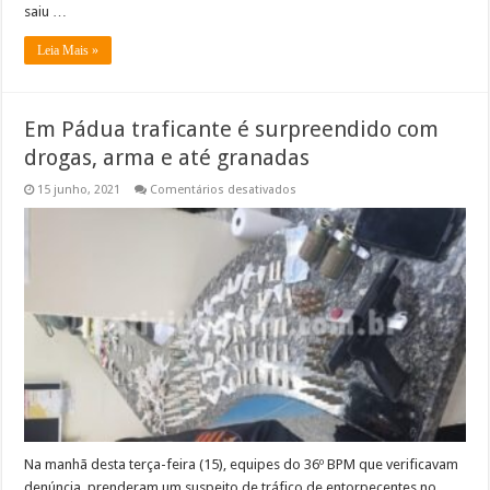
saiu …
Leia Mais »
Em Pádua traficante é surpreendido com
drogas, arma e até granadas
em
15 junho, 2021
Comentários desativados
Em
Pádua
traficante
é
surpreendido
com
drogas,
arma
e
até
granadas
Na manhã desta terça-feira (15), equipes do 36º BPM que verificavam
denúncia, prenderam um suspeito de tráfico de entorpecentes no