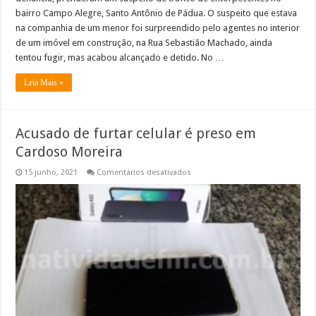
bairro Campo Alegre, Santo Antônio de Pádua. O suspeito que estava
na companhia de um menor foi surpreendido pelo agentes no interior
de um imóvel em construção, na Rua Sebastião Machado, ainda
tentou fugir, mas acabou alcançado e detido. No …
Leia Mais »
Acusado de furtar celular é preso em
Cardoso Moreira
em
15 junho, 2021
Comentários desativados
Acusado
de
furtar
celular
é
preso
em
Cardoso
Moreira