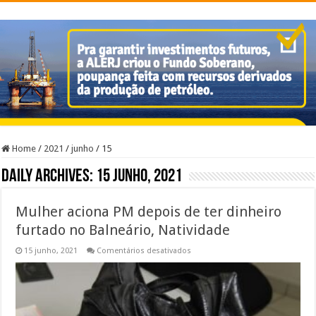
Home
/
2021
/
junho
/
15
Daily Archives:
15 junho, 2021
Mulher aciona PM depois de ter dinheiro
furtado no Balneário, Natividade
em
15 junho, 2021
Comentários desativados
Mulher
aciona
PM
depois
de
ter
dinheiro