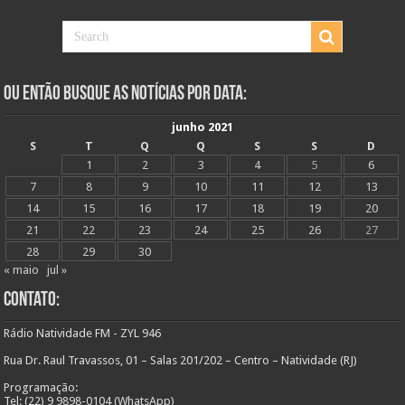
Ou Então Busque as Notícias Por Data:
junho 2021
S
T
Q
Q
S
S
D
1
2
3
4
5
6
7
8
9
10
11
12
13
14
15
16
17
18
19
20
21
22
23
24
25
26
27
28
29
30
« maio
jul »
Contato:
Rádio Natividade FM - ZYL 946
Rua Dr. Raul Travassos, 01 – Salas 201/202 – Centro – Natividade (RJ)
Programação:
Tel: (22) 9 9898-0104 (WhatsApp)