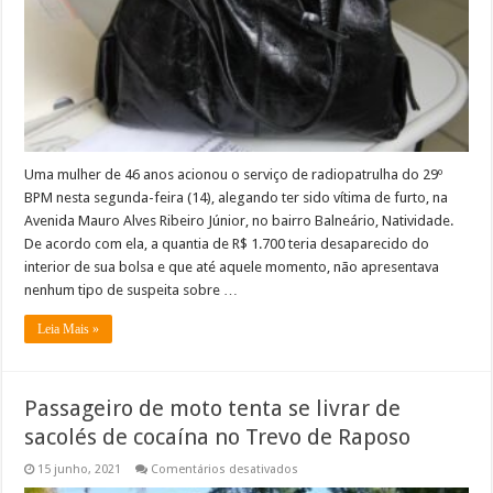
furtado
no
Balneário,
Natividade
Uma mulher de 46 anos acionou o serviço de radiopatrulha do 29º
BPM nesta segunda-feira (14), alegando ter sido vítima de furto, na
Avenida Mauro Alves Ribeiro Júnior, no bairro Balneário, Natividade.
De acordo com ela, a quantia de R$ 1.700 teria desaparecido do
interior de sua bolsa e que até aquele momento, não apresentava
nenhum tipo de suspeita sobre …
Leia Mais »
Passageiro de moto tenta se livrar de
sacolés de cocaína no Trevo de Raposo
em
15 junho, 2021
Comentários desativados
Passageiro