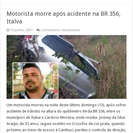
Motorista morre após acidente na BR 356,
Italva
em
15 junho, 2021
Comentários desativados
Motorista
morre
após
acidente
na
BR
356,
Italva
Um motorista morreu na noite deste último domingo (13), após sofrer
acidente de trânsito na altura do quilômetro 84 da BR 356, entre os
municípios de Italva e Cardoso Moreira, onde residia. Josiney da Silva
Araújo, de 35 anos, seguia sozinho no Crossfox de cor prata, quando
próximo ao trevo de acesso à Cambuci, perdeu o controle da direção,