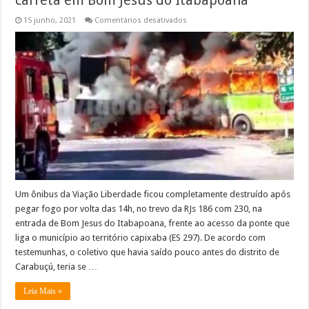
carreta em Bom Jesus do Itabapoana
em
15 junho, 2021
Comentários desativados
Ônibus
pega
fogo
após
se
chocar
contra
carreta
em
Bom
Jesus
do
Itabapoana
Um ônibus da Viação Liberdade ficou completamente destruído após
pegar fogo por volta das 14h, no trevo da RJs 186 com 230, na
entrada de Bom Jesus do Itabapoana, frente ao acesso da ponte que
liga o município ao território capixaba (ES 297). De acordo com
testemunhas, o coletivo que havia saído pouco antes do distrito de
Carabuçú, teria se …
Leia Mais »