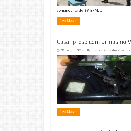
comandante do 29º BPM, …
Leia Mais »
Casal preso com armas no V
28 março, 2018
Comentários desativados
Leia Mais »