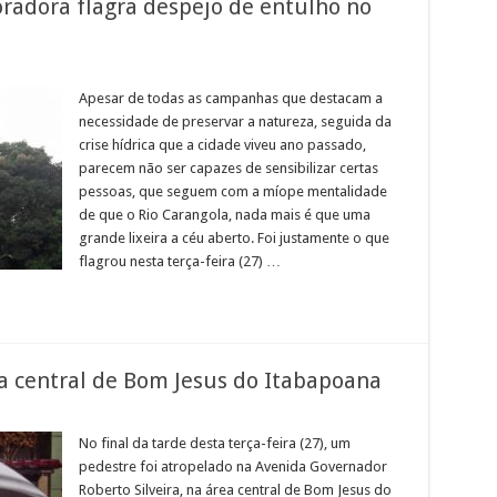
radora flagra despejo de entulho no
em
Absurdo
em
Apesar de todas as campanhas que destacam a
Natividade:
necessidade de preservar a natureza, seguida da
Moradora
flagra
crise hídrica que a cidade viveu ano passado,
despejo
parecem não ser capazes de sensibilizar certas
de
entulho
pessoas, que seguem com a míope mentalidade
no
Rio
de que o Rio Carangola, nada mais é que uma
Carangola
grande lixeira a céu aberto. Foi justamente o que
–
VEJA
flagrou nesta terça-feira (27) …
FOTOS
a central de Bom Jesus do Itabapoana
em
Pedestre
atropelado
No final da tarde desta terça-feira (27), um
na
pedestre foi atropelado na Avenida Governador
área
central
Roberto Silveira, na área central de Bom Jesus do