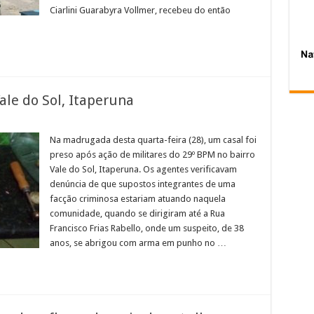
Ciarlini Guarabyra Vollmer, recebeu do então
ale do Sol, Itaperuna
em
Casal
preso
Na madrugada desta quarta-feira (28), um casal foi
com
preso após ação de militares do 29º BPM no bairro
armas
no
Vale do Sol, Itaperuna. Os agentes verificavam
Vale
denúncia de que supostos integrantes de uma
do
Sol,
facção criminosa estariam atuando naquela
Itaperuna
comunidade, quando se dirigiram até a Rua
Francisco Frias Rabello, onde um suspeito, de 38
anos, se abrigou com arma em punho no …