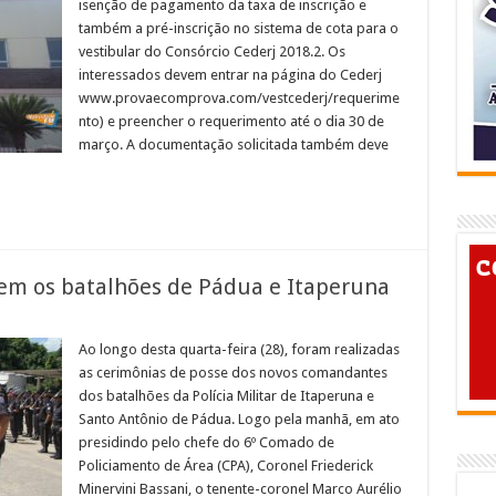
isenção de pagamento da taxa de inscrição e
abertas
para
também a pré-inscrição no sistema de cota para o
pedido
vestibular do Consórcio Cederj 2018.2. Os
de
isenção
interessados devem entrar na página do Cederj
www.provaecomprova.com/vestcederj/requerime
nto) e preencher o requerimento até o dia 30 de
março. A documentação solicitada também deve
m os batalhões de Pádua e Itaperuna
em
Novos
comandantes
Ao longo desta quarta-feira (28), foram realizadas
assumem
as cerimônias de posse dos novos comandantes
os
batalhões
dos batalhões da Polícia Militar de Itaperuna e
de
Santo Antônio de Pádua. Logo pela manhã, em ato
Pádua
e
presidindo pelo chefe do 6º Comado de
Itaperuna
Policiamento de Área (CPA), Coronel Friederick
Minervini Bassani, o tenente-coronel Marco Aurélio