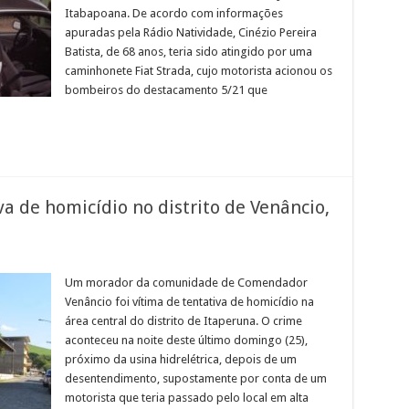
de
Itabapoana. De acordo com informações
Bom
Jesus
apuradas pela Rádio Natividade, Cinézio Pereira
do
Itabapoana
Batista, de 68 anos, teria sido atingido por uma
caminhonete Fiat Strada, cujo motorista acionou os
bombeiros do destacamento 5/21 que
a de homicídio no distrito de Venâncio,
em
Homem
é
Um morador da comunidade de Comendador
vítima
Venâncio foi vítima de tentativa de homicídio na
de
tentativa
área central do distrito de Itaperuna. O crime
de
aconteceu na noite deste último domingo (25),
homicídio
no
próximo da usina hidrelétrica, depois de um
distrito
de
desentendimento, supostamente por conta de um
Venâncio,
motorista que teria passado pelo local em alta
Itaperuna