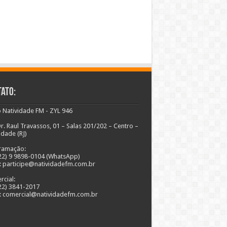
ato:
 Natividade FM - ZYL 946
r. Raul Travassos, 01 – Salas 201/202 – Centro –
idade (RJ)
ramação:
(22) 9 9898-0104 (WhatsApp)
: participe@natividadefm.com.br
cial:
(22) 3841-2017
: comercial@natividadefm.com.br