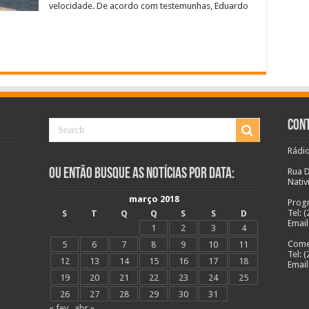
velocidade. De acordo com testemunhas, Eduardo
Cont
Rádio
Ou Então Busque as Notícias Por Data:
Rua D
Nativ
março 2018
Prog
Tel: 
S
T
Q
Q
S
S
D
Email
1
2
3
4
Comer
5
6
7
8
9
10
11
Tel: 
12
13
14
15
16
17
18
Email
19
20
21
22
23
24
25
26
27
28
29
30
31
« fev
abr »