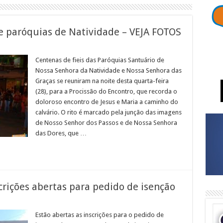
e paróquias de Natividade – VEJA FOTOS
em
Procissão
do
Centenas de fieis das Paróquias Santuário de
Encontro
Nossa Senhora da Natividade e Nossa Senhora das
reúne
paróquias
Graças se reuniram na noite desta quarta-feira
de
(28), para a Procissão do Encontro, que recorda o
Natividade
–
doloroso encontro de Jesus e Maria a caminho do
VEJA
FOTOS
calvário. O rito é marcado pela junção das imagens
de Nosso Senhor dos Passos e de Nossa Senhora
das Dores, que …
rições abertas para pedido de isenção
em
CEDERJ/Natividade
com
Estão abertas as inscrições para o pedido de
inscrições