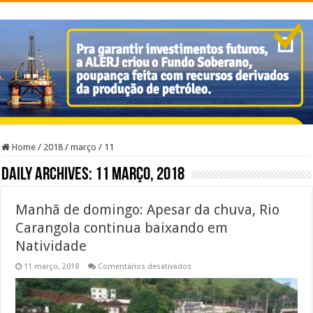
Home
/
2018
/
março
/
11
Daily Archives:
11 março, 2018
Manhã de domingo: Apesar da chuva, Rio
Carangola continua baixando em
Natividade
em
11 março, 2018
Comentários desativados
Manhã
de
domingo:
Apesar
da