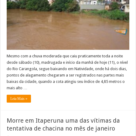
chuva,
Rio
Carangola
continua
baixando
em
Natividade
Mesmo com a chuva moderada que caiu praticamente toda a noite
desde sábado (10), madrugada e início da manhã de hoje (11), o nível
do Rio Carangola, segue baixando em Natividade, onde há dois dias,
pontos de alagamento chegaram a ser registrados nas partes mais
baixas da cidade, quando a cota atingiu seu índice de 4,85 metros o
mais alto …
Leia Mais »
Morre em Itaperuna uma das vítimas da
tentativa de chacina no mês de janeiro