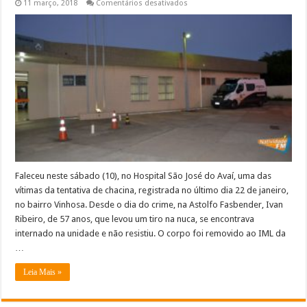
em
11 março, 2018
Comentários desativados
Morre
em
Itaperuna
uma
das
vítimas
da
tentativa
de
chacina
no
mês
de
janeiro
Faleceu neste sábado (10), no Hospital São José do Avaí, uma das
vítimas da tentativa de chacina, registrada no último dia 22 de janeiro,
no bairro Vinhosa. Desde o dia do crime, na Astolfo Fasbender, Ivan
Ribeiro, de 57 anos, que levou um tiro na nuca, se encontrava
internado na unidade e não resistiu. O corpo foi removido ao IML da
…
Leia Mais »