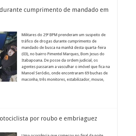
so durante cumprimento de mandado em
em
uspeito
e
Militares do 29º BPM prenderam um suspeito de
ráfico
tráfico de drogas durante cumprimento de
reso
mandado de busca na manhã desta quarta-feira
urante
(03), no bairro Pimentel Marques, Bom Jesus do
umprimento
e
Itabapoana. De posse da ordem judicial, os
andado
em
agentes passaram a vasculhar o imóvel que fica na
Bom
Manoel Seródio, onde encontraram 69 buchas de
esus
o
maconha, três monitores, estabilizador, mouse,
tabapoana
tociclista por roubo e embriaguez
em
GCM
e
Uma ocorrência que começou no final da noite