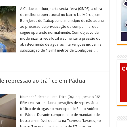
em
edae
onclui
A Cedae concluiu, nesta sexta-feira (05/08), a obra
bras
de melhoria operacional no bairro Lia Márcia, em
e
elhorias
Bom Jesus do Itabapoana, município de não aderiu
em
ao processo de privatização da companhia, que
Bom
esus
segue operando normalmente. Com objetivo de
o
tabapoana
modernizar a rede local e aumentar a pressão do
abastecimento de água, as intervenções incluem a
substituição de 1,8 mil metros de tubulações. …
de repressão ao tráfico em Pádua
em
ois
resos
Na manhã desta quinta-feira (04), equipes do 36º
urante
BPM realizaram duas operações de repressão ao
ções
e
tráfico de drogas no município de Santo Antônio
epressão
de Pádua. Durante cumprimento de mandado de
o
ráfico
busca em imóvel que fica na Travessa Tavares, no
em
ádua
bairro Tavares, um elemento de 37 anos foi