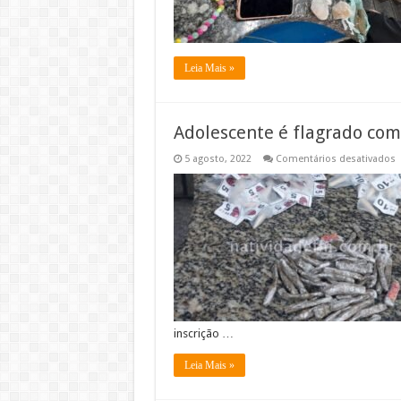
Leia Mais »
Adolescente é flagrado com
5 agosto, 2022
Comentários desativados
A
é
f
d
n
á
c
d
I
inscrição …
Leia Mais »