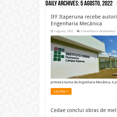
Daily Archives:
5 agosto, 2022
IFF Itaperuna recebe autor
Engenharia Mecânica
5 agosto, 2022
Comentários desativados
I
I
r
a
p
a
d
c
d
E
M
primeira turma de Engenharia Mecânica. A p
Leia Mais »
Cedae conclui obras de me