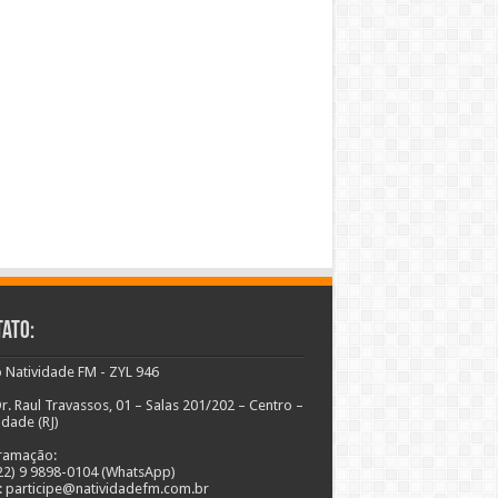
ato:
 Natividade FM - ZYL 946
r. Raul Travassos, 01 – Salas 201/202 – Centro –
idade (RJ)
ramação:
(22) 9 9898-0104 (WhatsApp)
: participe@natividadefm.com.br