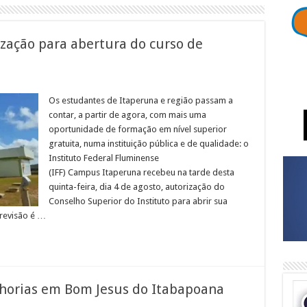
ização para abertura do curso de
em
FF
taperuna
Os estudantes de Itaperuna e região passam a
ecebe
contar, a partir de agora, com mais uma
utorização
ara
oportunidade de formação em nível superior
bertura
gratuita, numa instituição pública e de qualidade: o
o
urso
Instituto Federal Fluminense
e
ngenharia
(IFF) Campus Itaperuna recebeu na tarde desta
ecânica
quinta-feira, dia 4 de agosto, autorização do
Conselho Superior do Instituto para abrir sua
revisão é …
lhorias em Bom Jesus do Itabapoana