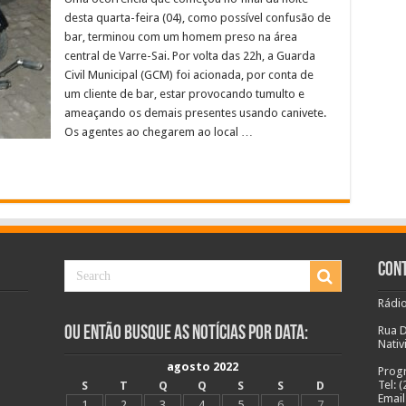
arre-
desta quarta-feira (04), como possível confusão de
ai
rende
bar, terminou com um homem preso na área
otociclista
central de Varre-Sai. Por volta das 22h, a Guarda
or
oubo
Civil Municipal (GCM) foi acionada, por conta de
mbriaguez
um cliente de bar, estar provocando tumulto e
ameaçando os demais presentes usando canivete.
Os agentes ao chegarem ao local …
Cont
Rádio
Ou Então Busque as Notícias Por Data:
Rua D
Nativ
agosto 2022
Prog
Tel: 
S
T
Q
Q
S
S
D
Email
1
2
3
4
5
6
7