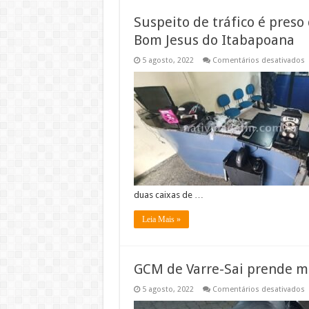
Suspeito de tráfico é pre
Bom Jesus do Itabapoana
5 agosto, 2022
Comentários desativados
S
d
t
é
p
d
c
d
m
J
d
I
duas caixas de …
Leia Mais »
GCM de Varre-Sai prende mo
5 agosto, 2022
Comentários desativados
d