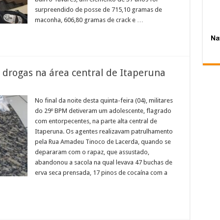
surpreendido de posse de 715,10 gramas de
maconha, 606,80 gramas de crack e …
 drogas na área central de Itaperuna
em
dolescente
No final da noite desta quinta-feira (04), militares
lagrado
do 29º BPM detiveram um adolescente, flagrado
com
rogas
com entorpecentes, na parte alta central de
a
Itaperuna. Os agentes realizavam patrulhamento
rea
entral
pela Rua Amadeu Tinoco de Lacerda, quando se
e
taperuna
depararam com o rapaz, que assustado,
abandonou a sacola na qual levava 47 buchas de
erva seca prensada, 17 pinos de cocaína com a