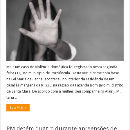
de
violência
doméstica
é
preso
na
zona
rural
de
Porciúncula
Mais um caso de violência doméstica foi registrado nesta segunda-
feira (13), no município de Porciúncula. Desta vez, o crime com base
na Lei Maria da Penha, aconteceu no interior da residência de um
casal às margens da RJ 230, na região da Fazenda Bom Jardim, distrito
de Santa Clara. De acordo com a mulher, seu companheiro Alair J. M.,
teria …
Leia Mais »
PM detém quatro durante apreensões de