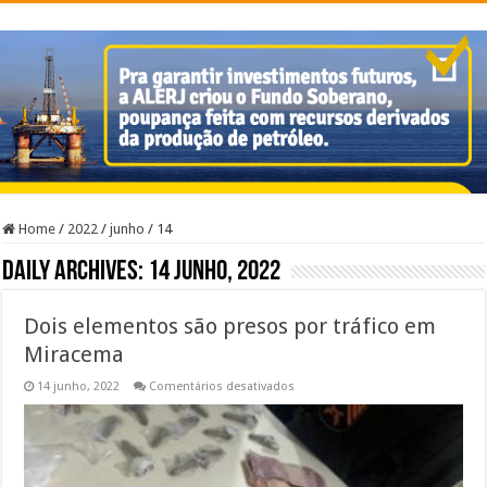
Home
/
2022
/
junho
/
14
Daily Archives:
14 junho, 2022
Dois elementos são presos por tráfico em
Miracema
em
14 junho, 2022
Comentários desativados
Dois
elementos
são
presos
por
tráfico
em