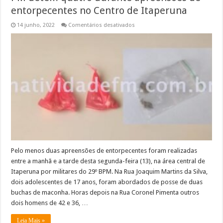
entorpecentes no Centro de Itaperuna
em
14 junho, 2022
Comentários desativados
PM
detém
quatro
durante
apreensões
de
entorpecentes
no
Centro
de
Itaperuna
Pelo menos duas apreensões de entorpecentes foram realizadas
entre a manhã e a tarde desta segunda-feira (13), na área central de
Itaperuna por militares do 29º BPM. Na Rua Joaquim Martins da Silva,
dois adolescentes de 17 anos, foram abordados de posse de duas
buchas de maconha. Horas depois na Rua Coronel Pimenta outros
dois homens de 42 e 36, …
Leia Mais »