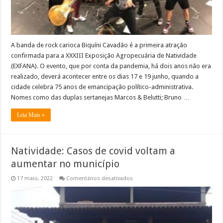
A banda de rock carioca Biquíni Cavadão é a primeira atração
confirmada para a XXXIII Exposição Agropecuária de Natividade
(EXFANA). O evento, que por conta da pandemia, há dois anos não era
realizado, deverá acontecer entre os dias 17 e 19 junho, quando a
cidade celebra 75 anos de emancipação político-administrativa.
Nomes como das duplas sertanejas Marcos & Belutti; Bruno …
Leia Mais »
Natividade: Casos de covid voltam a
aumentar no município
em
17 maio, 2022
Comentários desativados
Natividade:
Casos
de
covid
voltam
a