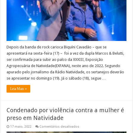
domingo
na
XXXIII
EXFANA/Natividade
Depois da banda de rock carioca Biquíni Cavadão – que se
apresentará na sexta-feira (17) – foi a vez da dupla Marcos & Belutti,
ser confirmada para subir ao palco da XXXIII, Exposição
Agropecuária de Natividade(EXFANA), neste ano de 2022. Segundo
apurado pelo jornalismo da Rádio Natividade, os sertanejos deverão
se apresentar no domingo (19). Já o sábado (18), segue …
Leia Mais »
Condenado por violência contra a mulher é
preso em Natividade
em
17 maio, 2022
Comentários desativados
Condenado