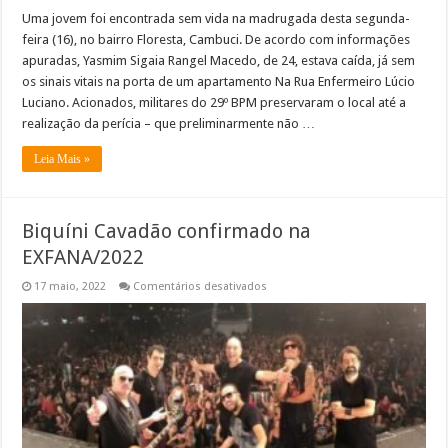
Uma jovem foi encontrada sem vida na madrugada desta segunda-
feira (16), no bairro Floresta, Cambuci. De acordo com informações
apuradas, Yasmim Sigaia Rangel Macedo, de 24, estava caída, já sem
os sinais vitais na porta de um apartamento Na Rua Enfermeiro Lúcio
Luciano. Acionados, militares do 29º BPM preservaram o local até a
realização da perícia – que preliminarmente não …
Leia Mais »
Biquíni Cavadão confirmado na
EXFANA/2022
em
17 maio, 2022
Comentários desativados
Biquíni
Cavadão
confirmado
na
EXFANA/2022