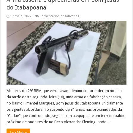
do Itabapoana
em
17 maio, 2022
Comentários desativados
Arma
caseira
é
apreendida
em
Bom
Jesus
do
Itabapoana
Militares do 29º BPM que verificavam denúncia, aprenderam no final
da tarde desta segunda-feira (16), uma arma de fabricação caseira,
no bairro Pimentel Marques, Bom Jesus do Itabapoana. Inicialmente
os agentes abordaram o suspeito de 31 anos, nas proximidades da
“Cedae” que confrontado, seguiu com a equipe até um terreno baldio
próximo de onde reside no Beco Alexandre Fleming, onde …
Leia Mais »