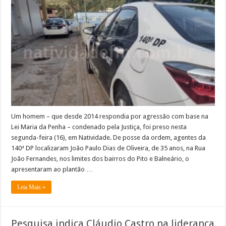
por
violência
contra
a
mulher
é
preso
em
Natividade
Um homem – que desde 2014 respondia por agressão com base na
Lei Maria da Penha – condenado pela Justiça, foi preso nesta
segunda-feira (16), em Natividade. De posse da ordem, agentes da
140ª DP localizaram João Paulo Dias de Oliveira, de 35 anos, na Rua
João Fernandes, nos limites dos bairros do Pito e Balneário, o
apresentaram ao plantão …
Leia Mais »
Pesquisa indica Cláudio Castro na liderança