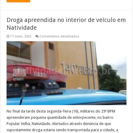
Droga apreendida no interior de veículo em
Natividade
em
17 maio, 2022
Comentários desativados
Droga
apreendida
no
interior
de
veículo
em
Natividade
No final da tarde desta segunda-feira (16), militares do 29º BPM
apreenderam pequena quantidade de entorpecente, no bairro
Popular Velha, Natividade. Alertados através denúncia de que
supostamente droga estaria sendo transportada para a cidade, a