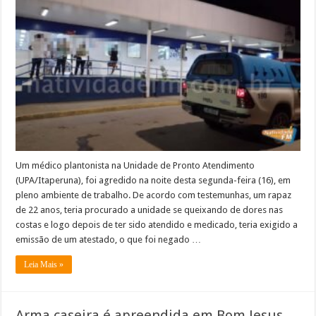
da
UPA/Itaperuna
é
agredido
por
paciente
após
se
negar
a
emitir
atestado
Um médico plantonista na Unidade de Pronto Atendimento
(UPA/Itaperuna), foi agredido na noite desta segunda-feira (16), em
pleno ambiente de trabalho. De acordo com testemunhas, um rapaz
de 22 anos, teria procurado a unidade se queixando de dores nas
costas e logo depois de ter sido atendido e medicado, teria exigido a
emissão de um atestado, o que foi negado …
Leia Mais »
Arma caseira é apreendida em Bom Jesus