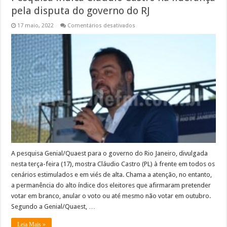
pela disputa do governo do RJ
em
17 maio, 2022
Comentários desativados
Pesquisa
indica
Cláudio
Castro
na
liderança
pela
disputa
do
governo
do
RJ
A pesquisa Genial/Quaest para o governo do Rio Janeiro, divulgada
nesta terça-feira (17), mostra Cláudio Castro (PL) à frente em todos os
cenários estimulados e em viés de alta. Chama a atenção, no entanto,
a permanência do alto índice dos eleitores que afirmaram pretender
votar em branco, anular o voto ou até mesmo não votar em outubro.
Segundo a Genial/Quaest, …
Leia Mais »