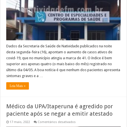
aumentar
no
município
Dados da Secretaria de Saúde de Natividade publicados na noite
desta segunda-feira (16), apontam o aumento de casos ativos de
covid-19, que no município atingiu a marca de 41. O índice é bem
superior aos apenas quatro (o mais baixo do mês) registrado no
último dia 04/05. A boa notícia é que nenhum dos pacientes apresenta
sintomas graves e a …
Leia Mais »
Médico da UPA/Itaperuna é agredido por
paciente após se negar a emitir atestado
em
17 maio, 2022
Comentários desativados
Médico