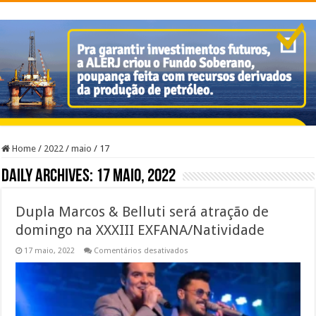
Home
/
2022
/
maio
/
17
Daily Archives:
17 maio, 2022
Dupla Marcos & Belluti será atração de
domingo na XXXIII EXFANA/Natividade
em
17 maio, 2022
Comentários desativados
Dupla
Marcos
&
Belluti
será
atração
de