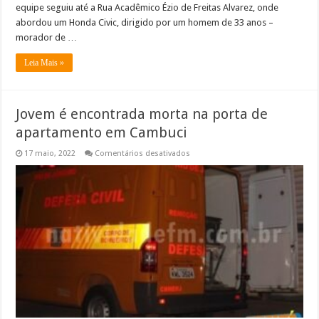
equipe seguiu até a Rua Acadêmico Ézio de Freitas Alvarez, onde
abordou um Honda Civic, dirigido por um homem de 33 anos –
morador de …
Leia Mais »
Jovem é encontrada morta na porta de
apartamento em Cambuci
em
17 maio, 2022
Comentários desativados
Jovem
é
encontrada
morta
na
porta
de
apartamento
em
Cambuci