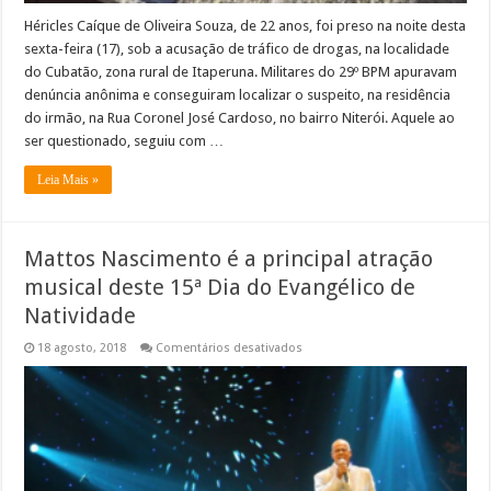
Héricles Caíque de Oliveira Souza, de 22 anos, foi preso na noite desta
sexta-feira (17), sob a acusação de tráfico de drogas, na localidade
do Cubatão, zona rural de Itaperuna. Militares do 29º BPM apuravam
denúncia anônima e conseguiram localizar o suspeito, na residência
do irmão, na Rua Coronel José Cardoso, no bairro Niterói. Aquele ao
ser questionado, seguiu com …
Leia Mais »
Mattos Nascimento é a principal atração
musical deste 15ª Dia do Evangélico de
Natividade
em
18 agosto, 2018
Comentários desativados
Mattos
Nascimento
é
a
principal
atração
musical
deste
15ª
Dia