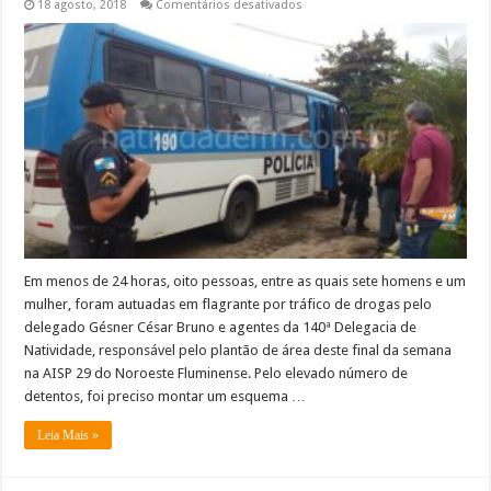
em
18 agosto, 2018
Comentários desativados
Plantão
da
140ª
DP/
Natividade
fecha
primeiras
horas
com
oito
presos
e
montagem
de
logística
para
transferência
Em menos de 24 horas, oito pessoas, entre as quais sete homens e um
mulher, foram autuadas em flagrante por tráfico de drogas pelo
delegado Gésner César Bruno e agentes da 140ª Delegacia de
Natividade, responsável pelo plantão de área deste final da semana
na AISP 29 do Noroeste Fluminense. Pelo elevado número de
detentos, foi preciso montar um esquema …
Leia Mais »