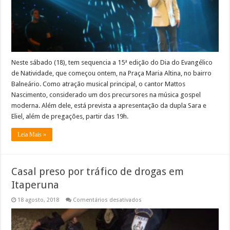
do
Evangélico
de
Natividade
Neste sábado (18), tem sequencia a 15ª edição do Dia do Evangélico
de Natividade, que começou ontem, na Praça Maria Altina, no bairro
Balneário. Como atração musical principal, o cantor Mattos
Nascimento, considerado um dos precursores na música gospel
moderna. Além dele, está prevista a apresentação da dupla Sara e
Eliel, além de pregações, partir das 19h.
Leia Mais »
Casal preso por tráfico de drogas em
Itaperuna
em
18 agosto, 2018
Comentários desativados
Casal
preso
por
tráfico