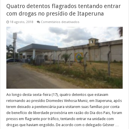
Quatro detentos flagrados tentando entrar
com drogas no presídio de Itaperuna
em
18 agosto, 2018
Comentários desativados
Quatro
detentos
flagrados
tentando
entrar
com
drogas
no
presídio
de
Itaperuna
Ao longo desta sexta-feira (17), quatro detentos que estavam
retornando ao presídio Diomedes Vinhosa Muniz, em Itaperuna, após
terem deixado a penitenciária para visitarem suas famílias por conta
de benefício de liberdade provisória em razão do Dia dos Pais, foram
presos em flagrante por tráfico, tentando entrar na unidade com
drogas que haviam engolido. De acordo com o delegado Gésner …