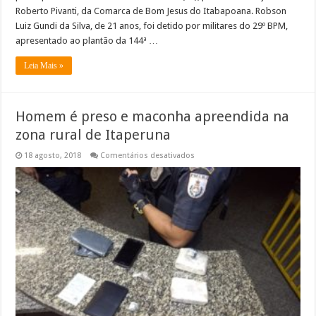
Roberto Pivanti, da Comarca de Bom Jesus do Itabapoana. Robson
Luiz Gundi da Silva, de 21 anos, foi detido por militares do 29º BPM,
apresentado ao plantão da 144ª …
Leia Mais »
Homem é preso e maconha apreendida na
zona rural de Itaperuna
em
18 agosto, 2018
Comentários desativados
Homem
é
preso
e
maconha
apreendida
na
zona
rural
de
Itaperuna