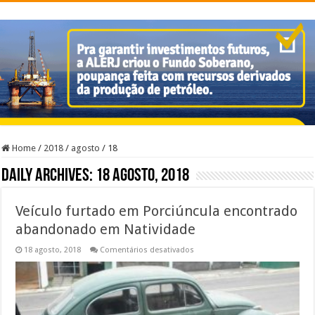
Home
/
2018
/
agosto
/
18
Daily Archives:
18 agosto, 2018
Veículo furtado em Porciúncula encontrado
abandonado em Natividade
em
18 agosto, 2018
Comentários desativados
Veículo
furtado
em
Porciúncula
encontrado
abandonado
em