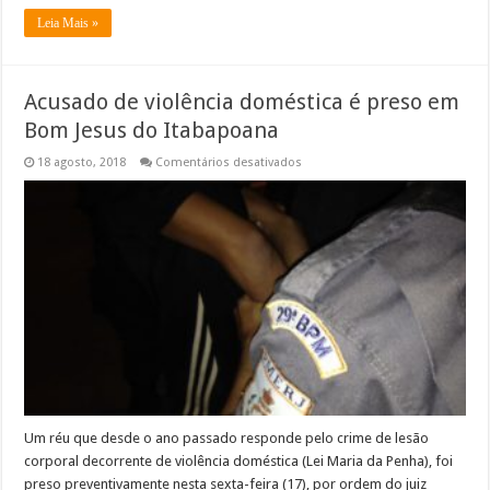
Leia Mais »
Acusado de violência doméstica é preso em
Bom Jesus do Itabapoana
em
18 agosto, 2018
Comentários desativados
Acusado
de
violência
doméstica
é
preso
em
Bom
Jesus
do
Itabapoana
Um réu que desde o ano passado responde pelo crime de lesão
corporal decorrente de violência doméstica (Lei Maria da Penha), foi
preso preventivamente nesta sexta-feira (17), por ordem do juiz