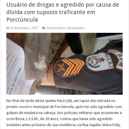
Usuário de drogas e agredido por causa de
dívida com suposto traficante em
Porciúncula
em
29 dezembro, 2017
Comentários desativados
Usuário
de
drogas
e
agredido
por
causa
de
dívida
com
suposto
traficante
em
Porciúncula
No final da tarde desta quinta-feira (28), um rapaz deu entrada no
pronto socorro municipal de Porciúncula, após ter sido agredido com
golpes de madeira na cabeça. Aos policiais militares que assumiram a
ocorrência, L.S.S.M., de 20 anos, contou que havia sido agredido
instantes antes próximo de sua residência, na Rua Aquiles Vieira Folly,