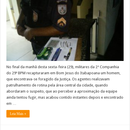
é
capturado
no
Centro
de
Bom
Jesus
do
Itabapoana
No final da manhã desta sexta-feira (29), militares da 2ª Companhia
do 29º BPM recapturaram em Bom Jesus do Itabapoana um homem,
que encontrava-se foragido da Justiça. Os agentes realizavam
patrulhamento de rotina pela área central da cidade, quando
abordaram o suspeito, que ao perceber a aproximação da equipe
ainda tentou fugir, mas acabou contido instantes depois e encontrado
em …
Leia Mais »