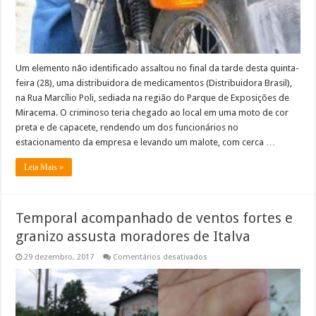
mil
em
Miracema
Um elemento não identificado assaltou no final da tarde desta quinta-
feira (28), uma distribuidora de medicamentos (Distribuidora Brasil),
na Rua Marcílio Poli, sediada na região do Parque de Exposições de
Miracema. O criminoso teria chegado ao local em uma moto de cor
preta e de capacete, rendendo um dos funcionários no
estacionamento da empresa e levando um malote, com cerca …
Leia Mais »
Temporal acompanhado de ventos fortes e
granizo assusta moradores de Italva
em
29 dezembro, 2017
Comentários desativados
Temporal
acompanhado
de
ventos
fortes
e