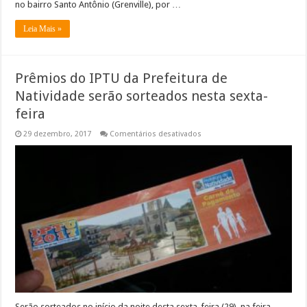
no bairro Santo Antônio (Grenville), por …
Leia Mais »
Prêmios do IPTU da Prefeitura de
Natividade serão sorteados nesta sexta-
feira
em
29 dezembro, 2017
Comentários desativados
Prêmios
do
IPTU
da
Prefeitura
de
Natividade
serão
sorteados
nesta
sexta-
feira
Serão sorteados no início da noite desta sexta-feira (29), na feira