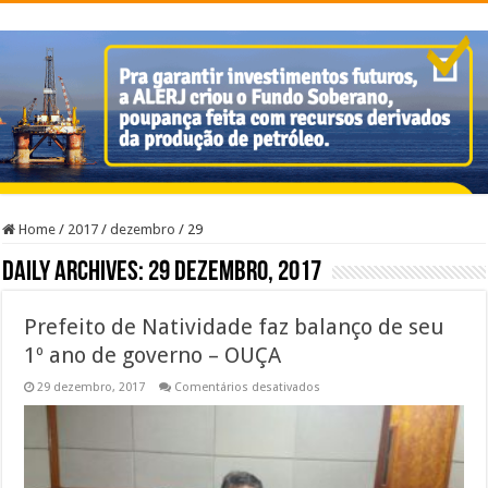
Home
/
2017
/
dezembro
/
29
Daily Archives:
29 dezembro, 2017
Prefeito de Natividade faz balanço de seu
1º ano de governo – OUÇA
em
29 dezembro, 2017
Comentários desativados
Prefeito
de
Natividade
faz
balanço
de
seu