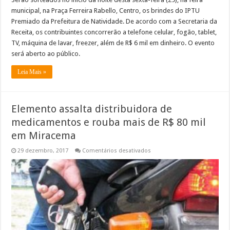
municipal, na Praça Ferreira Rabello, Centro, os brindes do IPTU
Premiado da Prefeitura de Natividade. De acordo com a Secretaria da
Receita, os contribuintes concorrerão a telefone celular, fogão, tablet,
TV, máquina de lavar, freezer, além de R$ 6 mil em dinheiro. O evento
será aberto ao público.
Leia Mais »
Elemento assalta distribuidora de
medicamentos e rouba mais de R$ 80 mil
em Miracema
em
29 dezembro, 2017
Comentários desativados
Elemento
assalta
distribuidora
de
medicamentos
e
rouba
mais
de
R$
80