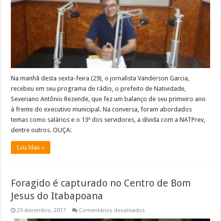
1º
ano
de
governo
–
OUÇA
Na manhã desta sexta-feira (29), o jornalista Vanderson Garcia,
recebeu em seu programa de rádio, o prefeito de Natividade,
Severiano Antônio Rezende, que fez um balanço de seu primeiro ano
à frente do executivo municipal. Na conversa, foram abordados
temas como salários e o 13º dos servidores, a dívida com a NATPrev,
dentre outros. OUÇA:
Leia Mais »
Foragido é capturado no Centro de Bom
Jesus do Itabapoana
em
29 dezembro, 2017
Comentários desativados
Foragido