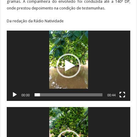
gramas. A companheira do envolvido foi conduzida até a 140ª DP,
onde prestou depoimento na condição de testemunhas.
Da redação da Rádio Natividade
Tocador
de
vídeo
00:00
00:44
Tocador
de
vídeo