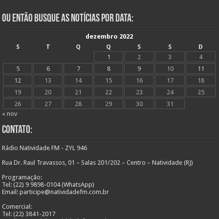
Ou Então Busque as Notícias Por Data:
dezembro 2022
S
T
Q
Q
S
S
D
1
2
3
4
5
6
7
8
9
10
11
12
13
14
15
16
17
18
19
20
21
22
23
24
25
26
27
28
29
30
31
« nov
Contato:
Rádio Natividade FM - ZYL 946
Rua Dr. Raul Travassos, 01 – Salas 201/202 – Centro – Natividade (RJ)
Programação:
Tel: (22) 9 9898-0104 (WhatsApp)
Email: participe@natividadefm.com.br
Comercial:
Tel: (22) 3841-2017